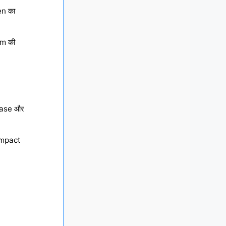
n का
m की
hase और
Impact