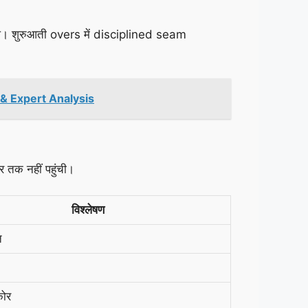
आ। शुरुआती overs में disciplined seam
& Expert Analysis
 तक नहीं पहुंची।
विश्लेषण
त
कोर