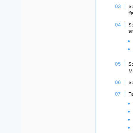
S
नि
S
कप
S
Mi
S
Ta