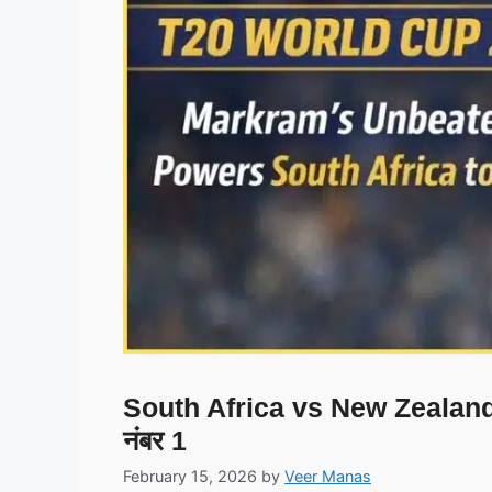
South Africa vs New Zealand:
नंबर 1
February 15, 2026
by
Veer Manas