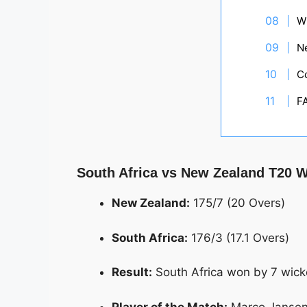
W
Ne
C
F
South Africa vs New Zealand T20
New Zealand:
175/7 (20 Overs)
South Africa:
176/3 (17.1 Overs)
Result:
South Africa won by 7 wick
Player of the Match:
Marco Janse