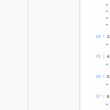
3
4
5
6.