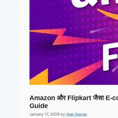
Amazon और Flipkart जैसा E-c
Guide
January 17, 2026
by
Veer Manas