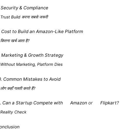
. Security & Compliance
Trust Build करना सबसे जरूरी
. Cost to Build an Amazon-Like Platform
कितना खर्च आता है?
. Marketing & Growth Strategy
Without Marketing, Platform Dies
0. Common Mistakes to Avoid
लोग कहाँ गलती करते हैं?
1. Can a Startup Compete with
Amazon
or
Flipkart
?
Reality Check
onclusion