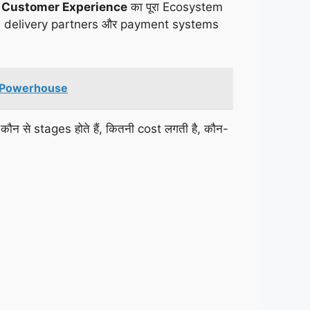
र Customer Experience
का पूरा Ecosystem
, buyers, delivery partners और payment systems
g Powerhouse
-कौन से stages होते हैं, कितनी cost लगती है, कौन-