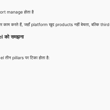
rt manage होता है
र काम करते हैं, जहाँ platform खुद products नहीं बेचता, बल्कि thi
l को समझना
ीन pillars पर टिका होता है: