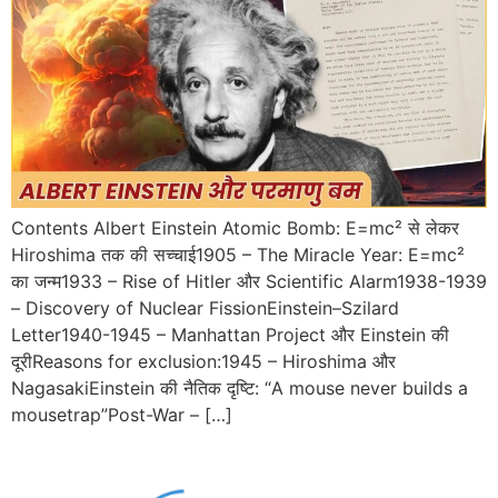
Contents Albert Einstein Atomic Bomb: E=mc² से लेकर
Hiroshima तक की सच्चाई1905 – The Miracle Year: E=mc²
का जन्म1933 – Rise of Hitler और Scientific Alarm1938-1939
– Discovery of Nuclear FissionEinstein–Szilard
Letter1940-1945 – Manhattan Project और Einstein की
दूरीReasons for exclusion:1945 – Hiroshima और
NagasakiEinstein की नैतिक दृष्टि: “A mouse never builds a
mousetrap”Post-War – […]